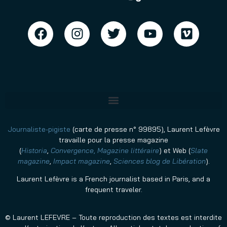
Journaliste-pigiste
(carte de presse n° 99895), Laurent Lefèvre
travaille pour la presse magazine
(
Historia
,
Convergence
,
Magazine littéraire
)
et Web (
Slate
magazine
,
Impact magazine
,
Sciences blog de Libération
).
Laurent Lefèvre is a French journalist based in Paris, and a
frequent traveler.
© Laurent LEFEVRE – Toute reproduction des textes est interdite