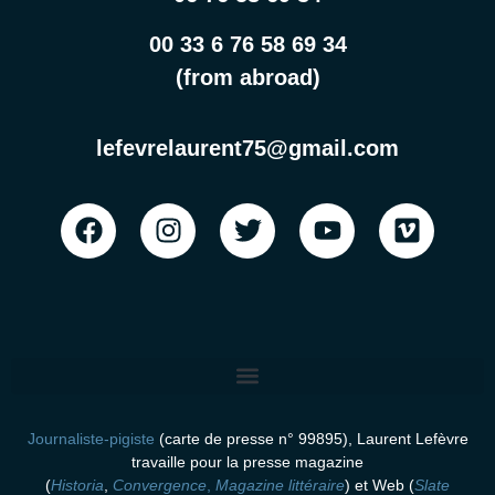
00 33 6 76 58 69 34
(from abroad)
lefevrelaurent75@gmail.com
Journaliste-pigiste
(carte de presse n° 99895), Laurent Lefèvre
travaille pour la presse magazine
(
Historia
,
Convergence
,
Magazine littéraire
)
et Web (
Slate