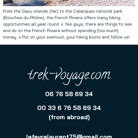
From the Gaou islands (Var) to the Calanques national park
(Bouches-du-Rhône), the French Riviera offers many hiking
opportunities all year round. « Yes guys, there are things to see
and do on the French Riviera without spending [too much]
money. » Put on your swimsuit, your hiking boots and follow us!
trek-voyage.com
06 76 58 69 34
00 33 6 76 58 69 34
(from abroad)
lefevrelaurent75@gmail.com