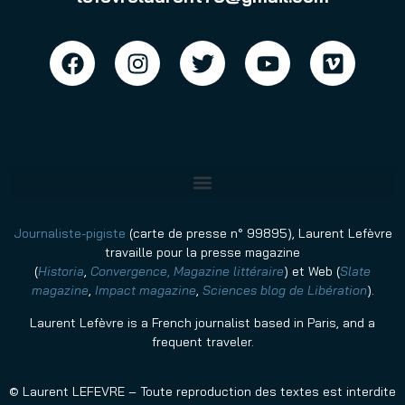
Journaliste-pigiste
(carte de presse n° 99895), Laurent Lefèvre
travaille pour la presse magazine
(
Historia
,
Convergence
,
Magazine littéraire
)
et Web (
Slate
magazine
,
Impact magazine
,
Sciences blog de Libération
).
Laurent Lefèvre is a French journalist based in Paris, and a
frequent traveler.
© Laurent LEFEVRE – Toute reproduction des textes est interdite