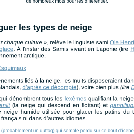
de nombreux mots pour les différentier.
guer les types de neige
r chaque culture »
, relève le linguiste sami
Ole Henr
 glace
.
À l’instar des Samis vivant en Laponie (lire
H
ronnement arctique.
 Esquimaux
énements liés à la neige,
les Inuits
disposeraient dans
nlandais,
d’après ce décompte
), voire bien plus
(lire
D
es qui dénombrent tous les
lexèmes
qualifiant la neig
aniit
(la neige qui descend en flottant) et
qanniliu
 neige humide utilisée pour glacer les patins du 
français ni dans d’autres idiomes.