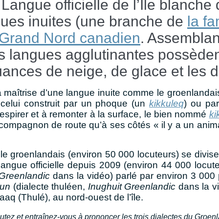
angue officielle de l’Île blanche 
ngues inuites (une branche de
la f
e Grand Nord canadien
. Assemblan
s langues agglutinantes possèden
uances de neige, de glace et les 
la maîtrise d’une langue inuite comme le groenlanda
 celui construit par un phoque (un
kikkuleq
) ou par
respirer et à remonter à la surface, le bien nommé
ki
e compagnon de route qu’à ses côtés « il y a un an
e, le groenlandais (environ 50 000 locuteurs)
se divise
e langue officielle depuis 2009 (environ 44 000 locu
Greenlandic
dans la vidéo) parlé par environ 3 000 
tun
(dialecte thuléen,
Inughuit Greenlandic
dans la v
aaq (Thulé), au nord-ouest de l’île.
tez et entraînez-vous à prononcer les trois dialectes du Groen