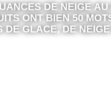
UANCES DE NEIGE AU
UITS ONT BIEN 50 MO
 DE GLACE, DE NEIGE