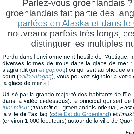
Parlez-vous groenlandais ? L
groenlandais fait partie des la
parlées en Alaska et dans l
nouveaux parfois très longs, ce
distinguer les multiples n
Perdu dans l’environnement hostile de l’Arctique, 
diverses formes de trous dans la glace de mer :
s’agrandit (un
aaguppoq
) ou qui sert au phoque à 
court (
aallaaniagaq
), vous pouvez signaler à votr
la glace de mer » !
Utilisé par la grande majorité des habitants de l’îl
dans la vidéo ci-dessous), le principal qui sert d
tunumiisut
(
tunumiit
ou groenlandais oriental,
East 
la ville de Tasiilaq (
côte Est du Groenland
) et
l’inuk
(environ 1 000 locuteurs) autour de la ville de Qaan
Écou