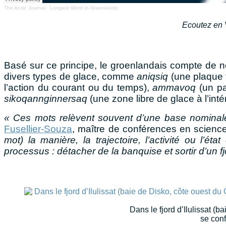
The Arctic Journal
·
Longest Word In Greenlandic
Ecoutez en
Basé sur ce principe, le groenlandais compte de 
divers types de glace, comme
aniqsiq
(une plaque f
l’action du courant ou du temps),
ammavoq
(un pa
sikoqannginnersaq
(une zone libre de glace à l’int
« Ces mots relèvent souvent d’une base nominale 
Fusellier-Souza
, maître de conférences en scienc
mot) la manière, la trajectoire, l’activité ou l’é
processus : détacher de la banquise et sortir d’un fj
Dans le fjord d’Ilulissat (b
se conf