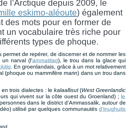
de l’Arctique depuis 2009, le
amille eskimo-aléoute
) également
t des mots pour en former de
t un vocabulaire très riche pour
différents types de phoque.
is permet de repérer, de discerner et de nommer les
 un narval (l’
ammatitaq
), le trou dans la glace qui
kkitiq
. En groenlandais, grâce à un mot relativement
imal (phoque ou mammifère marin) dans un trou dans
 en trois dialectes : le
kalaallisut
(
West Greenlandic
teurs qui vivent sur la côte ouest du Groenland) ;
le
personnes dans le district d’Ammassalik, autour de
idéo) utilisé par quelques communautés
d’Inughuits
land.