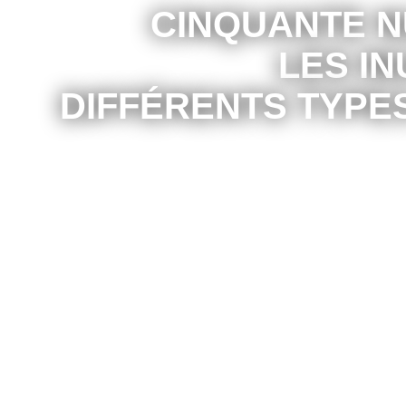
CINQUANTE N
LES IN
DIFFÉRENTS TYPES