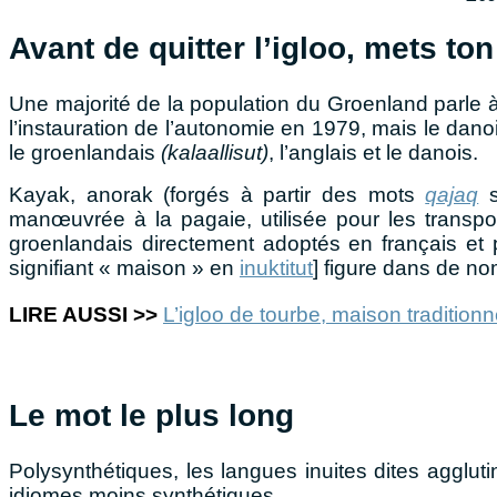
Avant de quitter l’igloo, mets to
Une majorité de la population du Groenland parle à 
l’instauration de l’autonomie en 1979, mais le dano
le groenlandais
(kalaallisut)
, l’anglais et le danois.
Kayak, anorak (forgés à partir des mots
qajaq
s
manœuvrée à la pagaie, utilisée pour les transp
groenlandais directement adoptés en français et 
signifiant « maison » en
inuktitut
] figure dans de n
LIRE AUSSI >>
L’igloo de tourbe, maison traditionne
Le mot le plus long
Polysynthétiques, les langues inuites dites agglu
idiomes moins synthétiques.