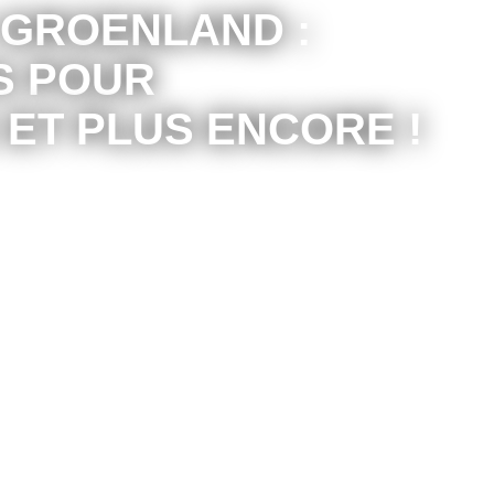
 GROENLAND :
TS POUR
 ET PLUS ENCORE !