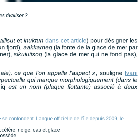
s rivaliser ?
allisut
et
inuktun
dans cet article
) pour désigner les
n fjord),
aakkarneq
(la fonte de la glace de mer par
 mer
),
sikuiuitsoq
(la glace de mer qui ne fond pas),
le), ce que l’on appelle l’aspect »
, souligne
Ivani
spectuelle qui marque morphologiquement (dans le
iq
est un nom (plaque flottante) associé à deux
accélère, neige, eau et glace
 possède